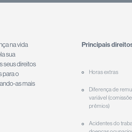
nça na vida
Principais direit
la sua
s seus direitos
Horas extras
s para o
nando-as mais
Diferença de rem
variável (comissõe
prêmios)
Acidentes do traba
doenças ocupacio