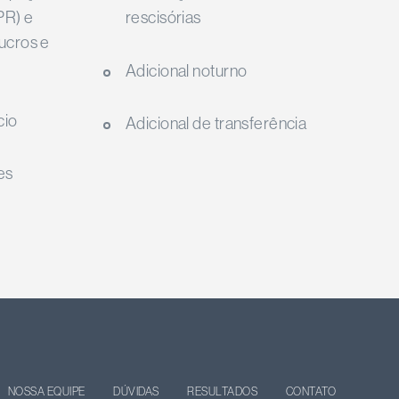
PR) e
rescisórias
ucros e
Adicional noturno
cio
Adicional de transferência
es
NOSSA EQUIPE
DÚVIDAS
RESULTADOS
CONTATO