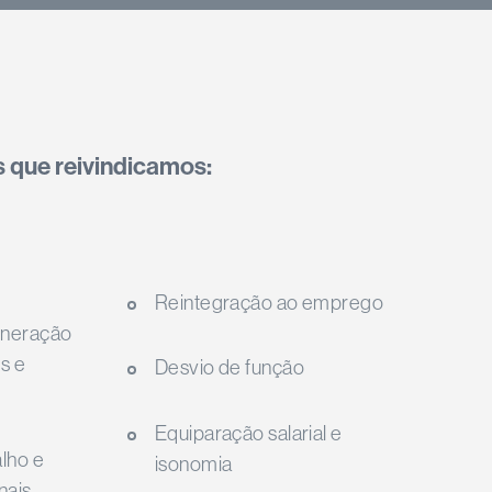
os que reivindicamos:
Reintegração ao emprego
uneração
s e
Desvio de função
Equiparação salarial e
lho e
isonomia
nais