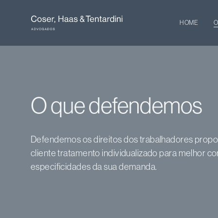
HOME
O
O
que
defendemos
Defendemos os direitos dos trabalhadores prop
cliente tratamento individualizado para melhor 
especificidades da sua demanda.