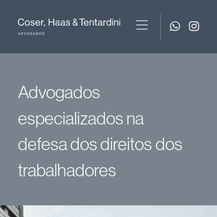
Advogados
HOME
especializados
na
O QUE DEFENDEMOS
defesa
dos
direitos
dos
COMO TRABALHAMOS
trabalhadores
NOSSA EQUIPE
DÚVIDAS